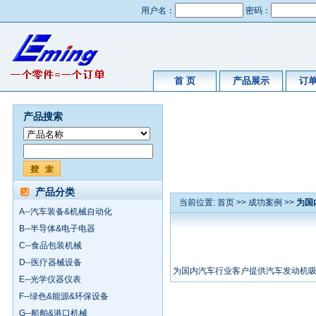
用户名：
密码：
首 页
产品展示
订
产品搜索
产品分类
当前位置:
首页
>>
成功案例
>>
为国
A--汽车装备&机械自动化
B--半导体&电子电器
C--食品包装机械
D--医疗器械设备
为国内汽车行业客户提供汽车发动机
E--光学仪器仪表
F--绿色&能源&环保设备
G--船舶&港口机械