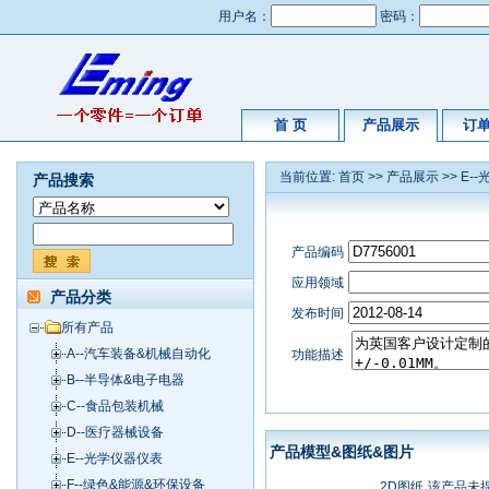
用户名：
密码：
首 页
产品展示
订
当前位置:
首页
>>
产品展示
>>
E-
产品搜索
产品编码
应用领域
产品分类
发布时间
所有产品
A--汽车装备&机械自动化
功能描述
B--半导体&电子电器
C--食品包装机械
D--医疗器械设备
产品模型&图纸&图片
E--光学仪器仪表
F--绿色&能源&环保设备
2D图纸
该产品未